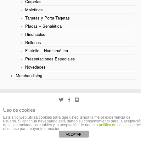
Carpetas
Stopper
Maletines
Tarjetas y Porta Tarjetas
Estuches
Placas – Señalética
Carpetas
Hinchables
Rellenos
Maletines
Filatelia – Numismática
Tarjetas y Porta Tarjetas
Presentaciones Especiales
Novedades
Placas – Señalética
Merchandising
Hinchables
Rellenos
Filatelia – Numismática
· © 2026
COMERCAR Soluciones de Comunicación
· Diseñado por
EQUALIA
·
Uso de cookies
Presentaciones Especiales
Este sitio web utiliza cookies para que usted tenga la mejor experiencia de
Volver arriba
usuario. Si continúa navegando está dando su consentimiento para la aceptació
de las mencionadas cookies y la aceptación de nuestra
política de cookies
, pinc
Novedades
el enlace para mayor información.
ACEPTAR