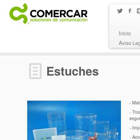
Inicio
Aviso Le
Estuches
- Mat
- Tro
segur
- Imp
- Acc