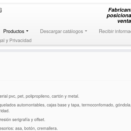
Fabrican
posiciona
venta
Productos
Descargar catálogos
Recibir inform
gal y Privacidad
erial pvc, pet, polipropileno, cartón y metal.
quelados automontables, cajas base y tapa, termoconfomado, góndola,
idad.
resión serigrafía y offset.
esorios: asa, botón, cremallera.